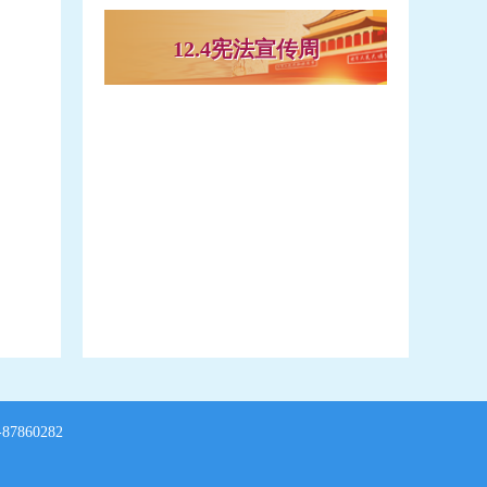
12.4宪法宣传周
7860282